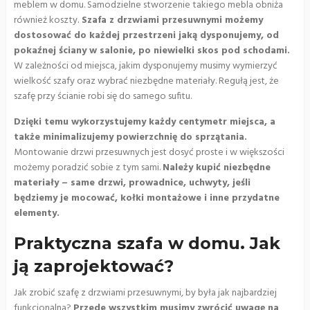
meblem w domu. Samodzielne stworzenie takiego mebla obniża
również koszty.
Szafa z drzwiami przesuwnymi możemy
dostosować do każdej przestrzeni jaką dysponujemy, od
pokaźnej ściany w salonie, po niewielki skos pod schodami.
W zależności od miejsca, jakim dysponujemy musimy wymierzyć
wielkość szafy oraz wybrać niezbędne materiały. Regułą jest, że
szafę przy ścianie robi się do samego sufitu.
Dzięki temu wykorzystujemy każdy centymetr miejsca, a
także minimalizujemy powierzchnię do sprzątania.
Montowanie drzwi przesuwnych jest dosyć proste i w większości
możemy poradzić sobie z tym sami.
Należy kupić niezbędne
materiały – same drzwi, prowadnice, uchwyty, jeśli
będziemy je mocować, kołki montażowe i inne przydatne
elementy.
Praktyczna szafa w domu. Jak
ją zaprojektować?
Jak zrobić szafę z drzwiami przesuwnymi, by była jak najbardziej
funkcjonalna?
Przede wszystkim musimy zwrócić uwagę na